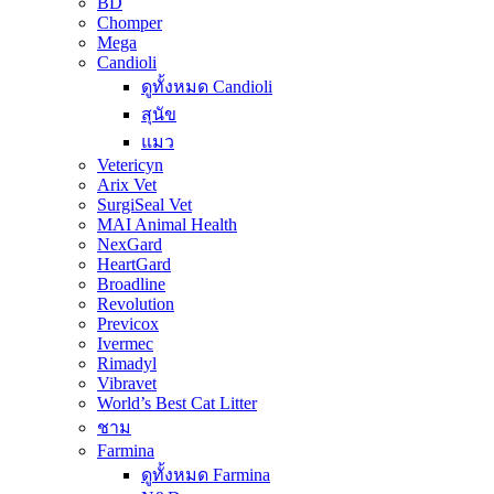
BD
Chomper
Mega
Candioli
ดูทั้งหมด Candioli
สุนัข
แมว
Vetericyn
Arix Vet
SurgiSeal Vet
MAI Animal Health
NexGard
HeartGard
Broadline
Revolution
Previcox
Ivermec
Rimadyl
Vibravet
World’s Best Cat Litter
ชาม
Farmina
ดูทั้งหมด Farmina