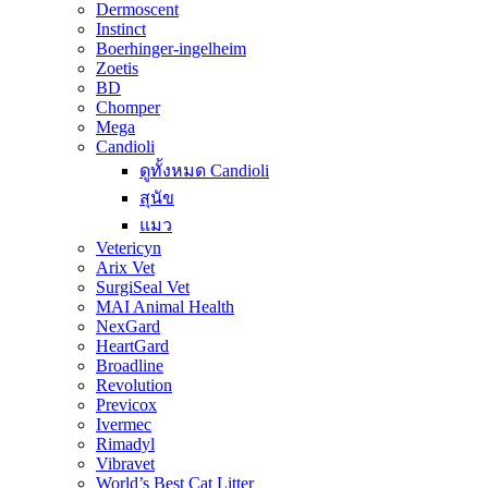
Dermoscent
Instinct
Boerhinger-ingelheim
Zoetis
BD
Chomper
Mega
Candioli
ดูทั้งหมด Candioli
สุนัข
แมว
Vetericyn
Arix Vet
SurgiSeal Vet
MAI Animal Health
NexGard
HeartGard
Broadline
Revolution
Previcox
Ivermec
Rimadyl
Vibravet
World’s Best Cat Litter