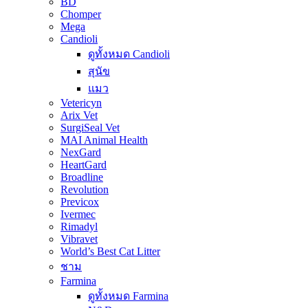
BD
Chomper
Mega
Candioli
ดูทั้งหมด Candioli
สุนัข
แมว
Vetericyn
Arix Vet
SurgiSeal Vet
MAI Animal Health
NexGard
HeartGard
Broadline
Revolution
Previcox
Ivermec
Rimadyl
Vibravet
World’s Best Cat Litter
ชาม
Farmina
ดูทั้งหมด Farmina