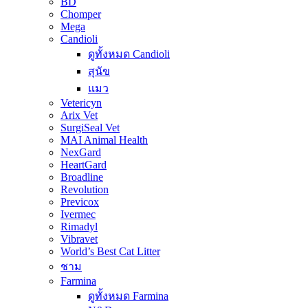
BD
Chomper
Mega
Candioli
ดูทั้งหมด Candioli
สุนัข
แมว
Vetericyn
Arix Vet
SurgiSeal Vet
MAI Animal Health
NexGard
HeartGard
Broadline
Revolution
Previcox
Ivermec
Rimadyl
Vibravet
World’s Best Cat Litter
ชาม
Farmina
ดูทั้งหมด Farmina