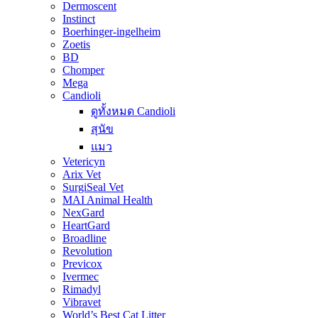
Dermoscent
Instinct
Boerhinger-ingelheim
Zoetis
BD
Chomper
Mega
Candioli
ดูทั้งหมด Candioli
สุนัข
แมว
Vetericyn
Arix Vet
SurgiSeal Vet
MAI Animal Health
NexGard
HeartGard
Broadline
Revolution
Previcox
Ivermec
Rimadyl
Vibravet
World’s Best Cat Litter