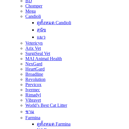
BD
Chomper
Mega
Candioli
ดูทั้งหมด Candioli
สุนัข
แมว
Vetericyn
Arix Vet
SurgiSeal Vet
MAI Animal Health
NexGard
HeartGard
Broadline
Revolution
Previcox
Ivermec
Rimadyl
Vibravet
World’s Best Cat Litter
ชาม
Farmina
ดูทั้งหมด Farmina