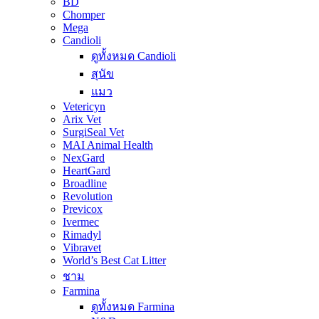
BD
Chomper
Mega
Candioli
ดูทั้งหมด Candioli
สุนัข
แมว
Vetericyn
Arix Vet
SurgiSeal Vet
MAI Animal Health
NexGard
HeartGard
Broadline
Revolution
Previcox
Ivermec
Rimadyl
Vibravet
World’s Best Cat Litter
ชาม
Farmina
ดูทั้งหมด Farmina