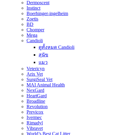
Dermoscent
Instinct
Boerhinger-ingelheim
Zoetis
BD
Chomper
Mega
Candioli
ดูทั้งหมด Candioli
สุนัข
แมว
Vetericyn
Arix Vet
SurgiSeal Vet
MAI Animal Health
NexGard
HeartGard
Broadline
Revolution
Previcox
Ivermec
Rimadyl
Vibravet
World’s Best Cat Litter