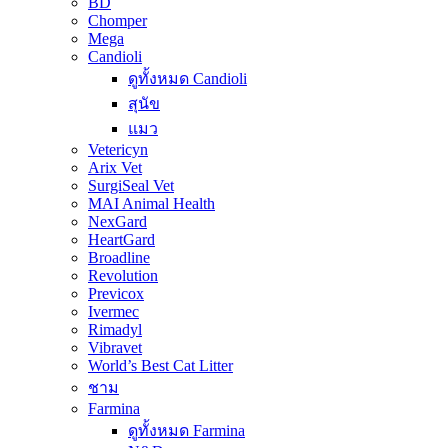
BD
Chomper
Mega
Candioli
ดูทั้งหมด Candioli
สุนัข
แมว
Vetericyn
Arix Vet
SurgiSeal Vet
MAI Animal Health
NexGard
HeartGard
Broadline
Revolution
Previcox
Ivermec
Rimadyl
Vibravet
World’s Best Cat Litter
ชาม
Farmina
ดูทั้งหมด Farmina