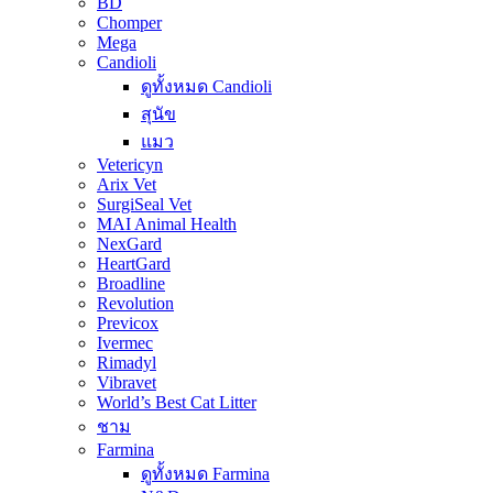
BD
Chomper
Mega
Candioli
ดูทั้งหมด Candioli
สุนัข
แมว
Vetericyn
Arix Vet
SurgiSeal Vet
MAI Animal Health
NexGard
HeartGard
Broadline
Revolution
Previcox
Ivermec
Rimadyl
Vibravet
World’s Best Cat Litter
ชาม
Farmina
ดูทั้งหมด Farmina