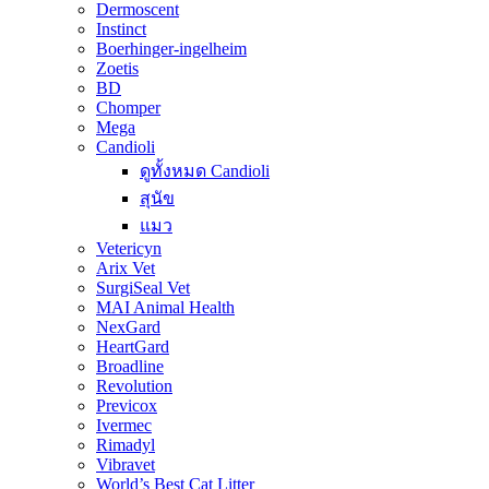
Dermoscent
Instinct
Boerhinger-ingelheim
Zoetis
BD
Chomper
Mega
Candioli
ดูทั้งหมด Candioli
สุนัข
แมว
Vetericyn
Arix Vet
SurgiSeal Vet
MAI Animal Health
NexGard
HeartGard
Broadline
Revolution
Previcox
Ivermec
Rimadyl
Vibravet
World’s Best Cat Litter