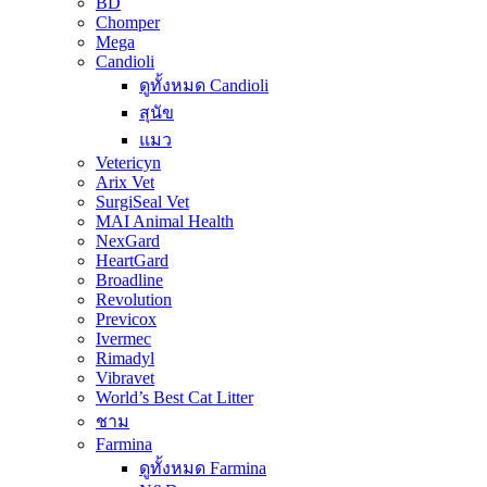
BD
Chomper
Mega
Candioli
ดูทั้งหมด Candioli
สุนัข
แมว
Vetericyn
Arix Vet
SurgiSeal Vet
MAI Animal Health
NexGard
HeartGard
Broadline
Revolution
Previcox
Ivermec
Rimadyl
Vibravet
World’s Best Cat Litter
ชาม
Farmina
ดูทั้งหมด Farmina