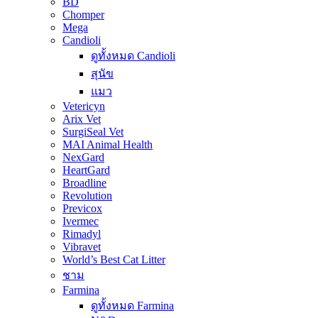
BD
Chomper
Mega
Candioli
ดูทั้งหมด Candioli
สุนัข
แมว
Vetericyn
Arix Vet
SurgiSeal Vet
MAI Animal Health
NexGard
HeartGard
Broadline
Revolution
Previcox
Ivermec
Rimadyl
Vibravet
World’s Best Cat Litter
ชาม
Farmina
ดูทั้งหมด Farmina