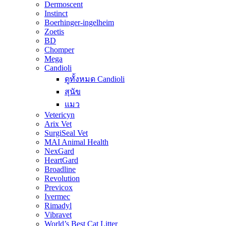
Dermoscent
Instinct
Boerhinger-ingelheim
Zoetis
BD
Chomper
Mega
Candioli
ดูทั้งหมด Candioli
สุนัข
แมว
Vetericyn
Arix Vet
SurgiSeal Vet
MAI Animal Health
NexGard
HeartGard
Broadline
Revolution
Previcox
Ivermec
Rimadyl
Vibravet
World’s Best Cat Litter