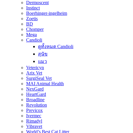
Dermoscent
Instinct
Boerhinger-ingelheim
Zoetis
BD
Chomper
Mega
Candioli
ดูทั้งหมด Candioli
สุนัข
แมว
Vetericyn
Arix Vet
SurgiSeal Vet
MAI Animal Health
NexGard
HeartGard
Broadline
Revolution
Previcox
Ivermec
Rimadyl
Vibravet
World’s Best Cat Litter