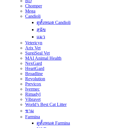
BD
Chomper
Mega
Candioli
ดูทั้งหมด Candioli
สุนัข
แมว
Vetericyn
Arix Vet
SurgiSeal Vet
MAI Animal Health
NexGard
HeartGard
Broadline
Revolution
Previcox
Ivermec
Rimadyl
Vibravet
World’s Best Cat Litter
ชาม
Farmina
ดูทั้งหมด Farmina