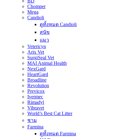
BD
Chomper
Mega
Candioli
ดูทั้งหมด Candioli
สุนัข
แมว
Vetericyn
Arix Vet
SurgiSeal Vet
MAI Animal Health
NexGard
HeartGard
Broadline
Revolution
Previcox
Ivermec
Rimadyl
Vibravet
World’s Best Cat Litter
ชาม
Farmina
ดูทั้งหมด Farmina