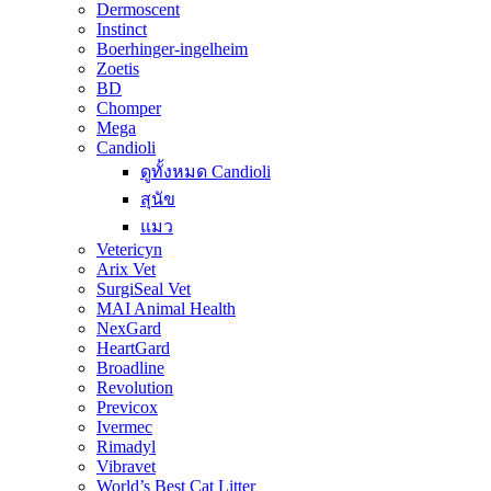
Dermoscent
Instinct
Boerhinger-ingelheim
Zoetis
BD
Chomper
Mega
Candioli
ดูทั้งหมด Candioli
สุนัข
แมว
Vetericyn
Arix Vet
SurgiSeal Vet
MAI Animal Health
NexGard
HeartGard
Broadline
Revolution
Previcox
Ivermec
Rimadyl
Vibravet
World’s Best Cat Litter