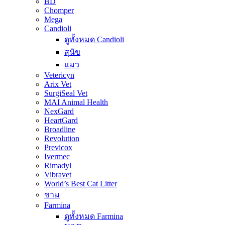
BD
Chomper
Mega
Candioli
ดูทั้งหมด Candioli
สุนัข
แมว
Vetericyn
Arix Vet
SurgiSeal Vet
MAI Animal Health
NexGard
HeartGard
Broadline
Revolution
Previcox
Ivermec
Rimadyl
Vibravet
World’s Best Cat Litter
ชาม
Farmina
ดูทั้งหมด Farmina