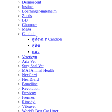
Dermoscent
Instinct
Boerhinger-ingelheim
Zoetis
BD
Chomper
Mega
Candioli
ดูทั้งหมด Candioli
สุนัข
แมว
Vetericyn
Arix Vet
SurgiSeal Vet
MAI Animal Health
NexGard
HeartGard
Broadline
Revolution
Previcox
Ivermec
Rimadyl
Vibravet
World’s Best Cat Litter