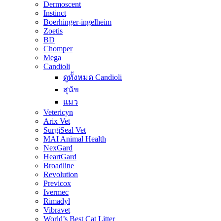
Dermoscent
Instinct
Boerhinger-ingelheim
Zoetis
BD
Chomper
Mega
Candioli
ดูทั้งหมด Candioli
สุนัข
แมว
Vetericyn
Arix Vet
SurgiSeal Vet
MAI Animal Health
NexGard
HeartGard
Broadline
Revolution
Previcox
Ivermec
Rimadyl
Vibravet
World’s Best Cat Litter