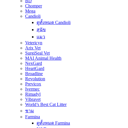
BD
Chomper
Mega
Candioli
ดูทั้งหมด Candioli
สุนัข
แมว
Vetericyn
Arix Vet
SurgiSeal Vet
MAI Animal Health
NexGard
HeartGard
Broadline
Revolution
Previcox
Ivermec
Rimadyl
Vibravet
World’s Best Cat Litter
ชาม
Farmina
ดูทั้งหมด Farmina