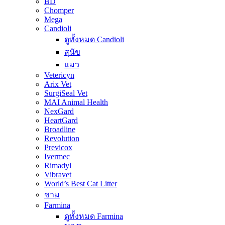
BD
Chomper
Mega
Candioli
ดูทั้งหมด Candioli
สุนัข
แมว
Vetericyn
Arix Vet
SurgiSeal Vet
MAI Animal Health
NexGard
HeartGard
Broadline
Revolution
Previcox
Ivermec
Rimadyl
Vibravet
World’s Best Cat Litter
ชาม
Farmina
ดูทั้งหมด Farmina