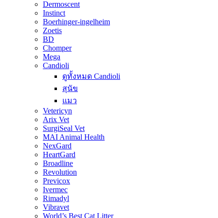
Dermoscent
Instinct
Boerhinger-ingelheim
Zoetis
BD
Chomper
Mega
Candioli
ดูทั้งหมด Candioli
สุนัข
แมว
Vetericyn
Arix Vet
SurgiSeal Vet
MAI Animal Health
NexGard
HeartGard
Broadline
Revolution
Previcox
Ivermec
Rimadyl
Vibravet
World’s Best Cat Litter