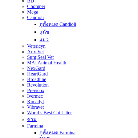
BD
Chomper
Mega
Candioli
ดูทั้งหมด Candioli
สุนัข
แมว
Vetericyn
Arix Vet
SurgiSeal Vet
MAI Animal Health
NexGard
HeartGard
Broadline
Revolution
Previcox
Ivermec
Rimadyl
Vibravet
World’s Best Cat Litter
ชาม
Farmina
ดูทั้งหมด Farmina