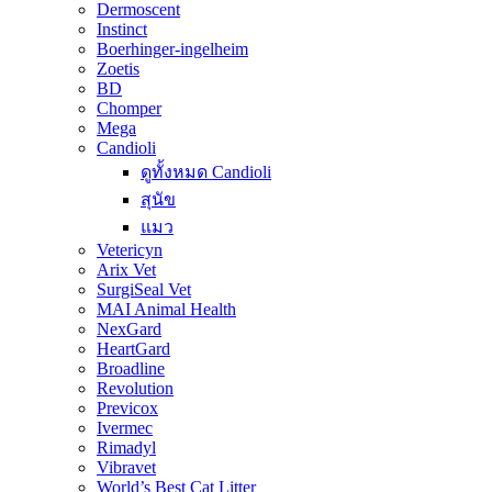
Dermoscent
Instinct
Boerhinger-ingelheim
Zoetis
BD
Chomper
Mega
Candioli
ดูทั้งหมด Candioli
สุนัข
แมว
Vetericyn
Arix Vet
SurgiSeal Vet
MAI Animal Health
NexGard
HeartGard
Broadline
Revolution
Previcox
Ivermec
Rimadyl
Vibravet
World’s Best Cat Litter