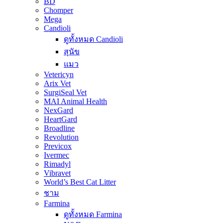
BD
Chomper
Mega
Candioli
ดูทั้งหมด Candioli
สุนัข
แมว
Vetericyn
Arix Vet
SurgiSeal Vet
MAI Animal Health
NexGard
HeartGard
Broadline
Revolution
Previcox
Ivermec
Rimadyl
Vibravet
World’s Best Cat Litter
ชาม
Farmina
ดูทั้งหมด Farmina