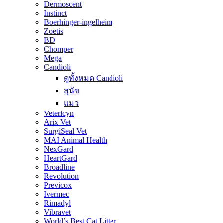
Dermoscent
Instinct
Boerhinger-ingelheim
Zoetis
BD
Chomper
Mega
Candioli
ดูทั้งหมด Candioli
สุนัข
แมว
Vetericyn
Arix Vet
SurgiSeal Vet
MAI Animal Health
NexGard
HeartGard
Broadline
Revolution
Previcox
Ivermec
Rimadyl
Vibravet
World’s Best Cat Litter