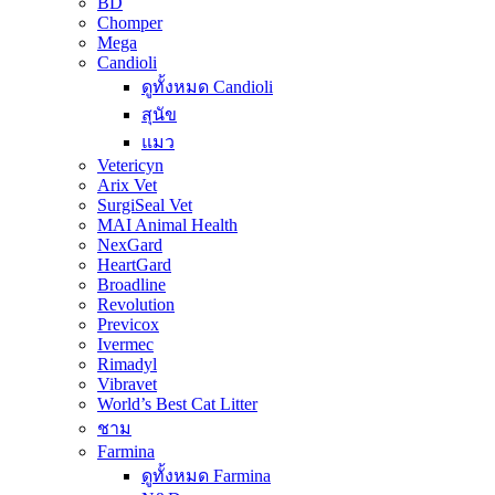
BD
Chomper
Mega
Candioli
ดูทั้งหมด Candioli
สุนัข
แมว
Vetericyn
Arix Vet
SurgiSeal Vet
MAI Animal Health
NexGard
HeartGard
Broadline
Revolution
Previcox
Ivermec
Rimadyl
Vibravet
World’s Best Cat Litter
ชาม
Farmina
ดูทั้งหมด Farmina