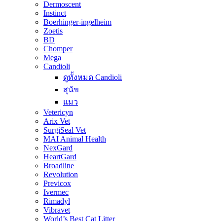
Dermoscent
Instinct
Boerhinger-ingelheim
Zoetis
BD
Chomper
Mega
Candioli
ดูทั้งหมด Candioli
สุนัข
แมว
Vetericyn
Arix Vet
SurgiSeal Vet
MAI Animal Health
NexGard
HeartGard
Broadline
Revolution
Previcox
Ivermec
Rimadyl
Vibravet
World’s Best Cat Litter