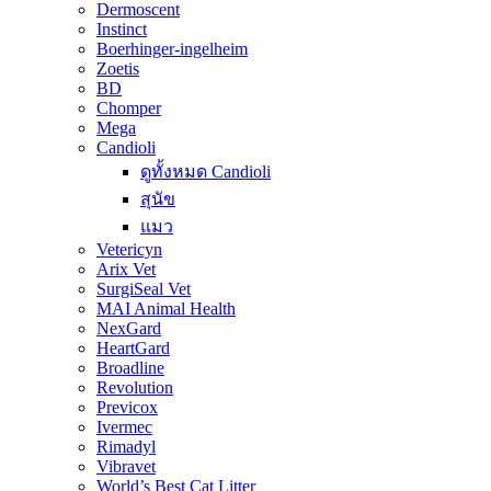
Dermoscent
Instinct
Boerhinger-ingelheim
Zoetis
BD
Chomper
Mega
Candioli
ดูทั้งหมด Candioli
สุนัข
แมว
Vetericyn
Arix Vet
SurgiSeal Vet
MAI Animal Health
NexGard
HeartGard
Broadline
Revolution
Previcox
Ivermec
Rimadyl
Vibravet
World’s Best Cat Litter