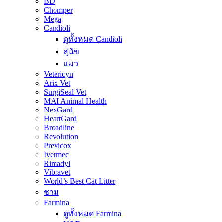
BD
Chomper
Mega
Candioli
ดูทั้งหมด Candioli
สุนัข
แมว
Vetericyn
Arix Vet
SurgiSeal Vet
MAI Animal Health
NexGard
HeartGard
Broadline
Revolution
Previcox
Ivermec
Rimadyl
Vibravet
World’s Best Cat Litter
ชาม
Farmina
ดูทั้งหมด Farmina